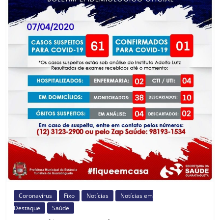
Prefeitura
Estância
Turística
Guaratinguetá
Coronavírus
Fixo
Notícias
Notícias em
Destaque
Saúde