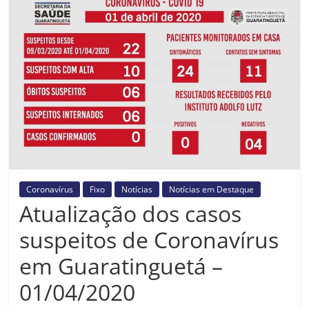
Prefeitura
Estância
Turística
Guaratinguetá
Coronavírus
Fixo
Notícias
Notícias em Destaque
Atualização dos casos
suspeitos de Coronavírus
em Guaratinguetá –
01/04/2020