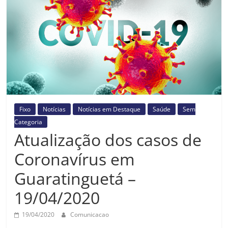
Prefeitura
Estância
Turística
Guaratinguetá
Fixo
Notícias
Notícias em Destaque
Saúde
Sem
Categoria
Atualização dos casos de
Coronavírus em
Guaratinguetá –
19/04/2020
19/04/2020
Comunicacao