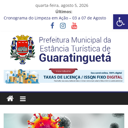
Pular
quarta-feira, agosto 5, 2026
para
Últimos:
Barra de Ferramentas Aberta
o
Cronograma do Limpeza em Ação – 03 a 07 de Agosto
conteúdo
Prefeitura de Guaratinguetá entrega revitalização da Praça
Coelho Neto
Vem conferir como nossos alunos estão ainda mais lindos!
CRONOGRAMA DE LAVAGEM E LIMPEZA DOS RESERVATÓRIOS
Guaratinguetá se destaca em competições esportivas da
região
Prefeitura
Estância
Turística
Guaratinguetá