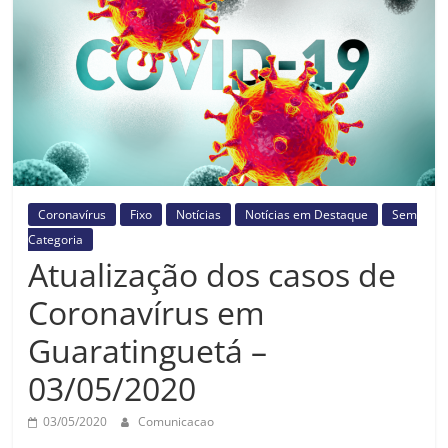
Prefeitura
Estância
Turística
Guaratinguetá
Coronavírus
Fixo
Notícias
Notícias em Destaque
Sem
Categoria
Atualização dos casos de
Coronavírus em
Guaratinguetá –
03/05/2020
03/05/2020
Comunicacao