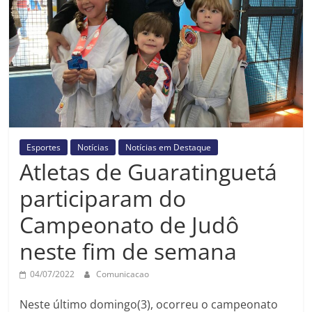
Prefeitura
Estância
Turística
Guaratinguetá
Esportes
Notícias
Notícias em Destaque
Atletas de Guaratinguetá
participaram do
Campeonato de Judô
neste fim de semana
04/07/2022
Comunicacao
Neste último domingo(3), ocorreu o campeonato