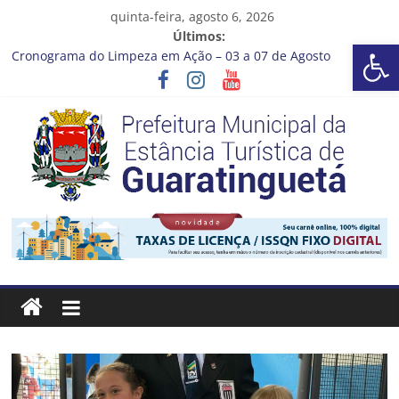
Pular
quinta-feira, agosto 6, 2026
para
Últimos:
Barra de Ferramentas Aberta
o
Cronograma do Limpeza em Ação – 03 a 07 de Agosto
conteúdo
Prefeitura de Guaratinguetá entrega revitalização da Praça
Coelho Neto
Vem conferir como nossos alunos estão ainda mais lindos!
CRONOGRAMA DE LAVAGEM E LIMPEZA DOS RESERVATÓRIOS
Guaratinguetá se destaca em competições esportivas da
região
Prefeitura
Estância
Turística
Guaratinguetá