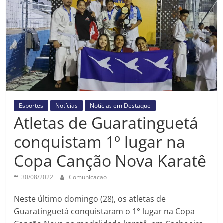
Prefeitura
Estância
Turística
Guaratinguetá
Esportes
Notícias
Notícias em Destaque
Atletas de Guaratinguetá
conquistam 1º lugar na
Copa Canção Nova Karatê
30/08/2022
Comunicacao
Neste último domingo (28), os atletas de
Guaratinguetá conquistaram o 1° lugar na Copa