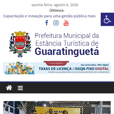
Pular
quinta-feira, agosto 6, 2026
para
Últimos:
Barra de Ferramentas Aberta
o
Capacitação e inovação para uma gestão pública mais
conteúdo
eficiente!
Seu próximo emprego pode estar mais perto do que você
imagina
Novo curso no Qualifica Guará
Prefeitura de Guaratinguetá divulga novo cronograma dos
editais da PNAB
Guaratinguetá realizará ação de vacinação contra a Febre
Prefeitura
Amarela na região da Rocinha
Estância
Turística
Guaratinguetá