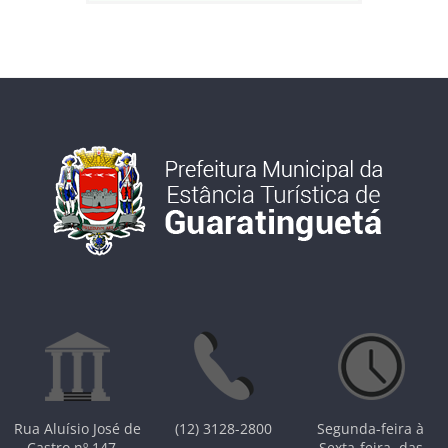
Rua Aluísio José de
(12) 3128-2800
Segunda-feira à
Castro,nº 147 –
Sexta-feira, das