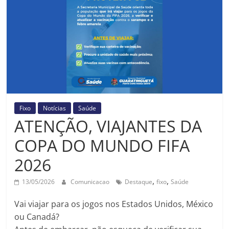
Prefeitura
Estância
Turística
Guaratinguetá
Fixo
Notícias
Saúde
ATENÇÃO, VIAJANTES DA
COPA DO MUNDO FIFA
2026
,
,
13/05/2026
Comunicacao
Destaque
fixo
Saúde
Vai viajar para os jogos nos Estados Unidos, México
ou Canadá?