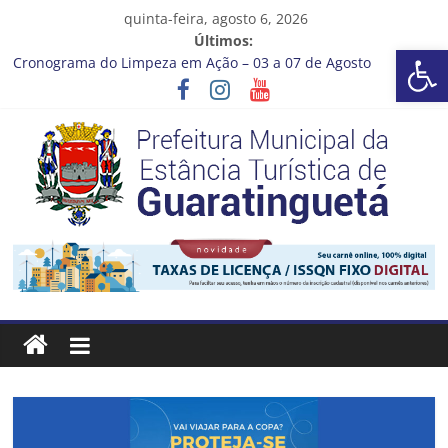
Pular
quinta-feira, agosto 6, 2026
para
Últimos:
Barra de Ferramentas Aberta
o
Cronograma do Limpeza em Ação – 03 a 07 de Agosto
conteúdo
Prefeitura de Guaratinguetá entrega revitalização da Praça
Coelho Neto
Vem conferir como nossos alunos estão ainda mais lindos!
CRONOGRAMA DE LAVAGEM E LIMPEZA DOS RESERVATÓRIOS
Guaratinguetá se destaca em competições esportivas da
região
Prefeitura
Estância
Turística
Guaratinguetá