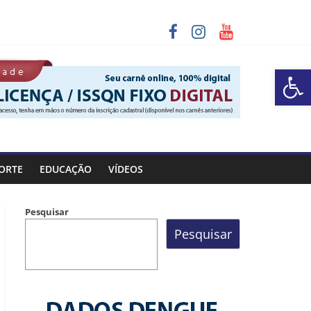
programa “Sábado Saúde”
Barra de Ferramentas Aberta
 chuva entre os dias 6 e 8 de agosto
ORTE
EDUCAÇÃO
VÍDEOS
Pesquisar
Pesquisar