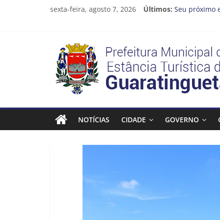
Pular
sexta-feira, agosto 7, 2026
Últimos:
Seu próximo 
para
Cinema Ponto
o
Neste sábado 
conteúdo
A Operação Ca
Prefeitura
Prefeitura de
Estância
Turística
NOTÍCIAS
CIDADE
GOVERNO
Guaratinguetá
Prefeitura
Estância
Turística
Guaratinguetá