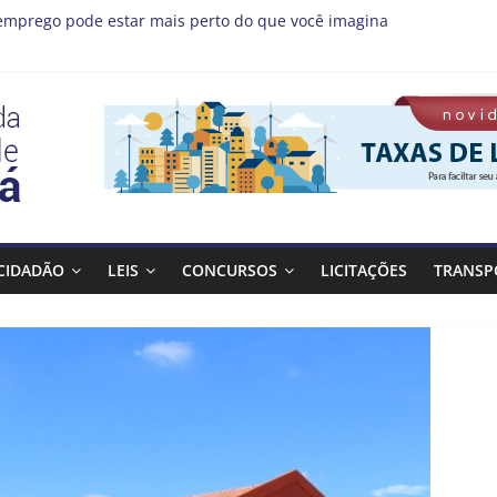
emprego pode estar mais perto do que você imagina
s MIS | Programação de Agosto
(08), a Prefeitura de Guaratinguetá realiza mais uma edição do 
ta Bagulho atenderá o seguinte bairro neste sábado, (08)
 Guaratinguetá orienta população sobre previsão de ventos fortes e
CIDADÃO
LEIS
CONCURSOS
LICITAÇÕES
TRANSP