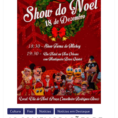
Prefeitura
Estância
Turística
Guaratinguetá
Cultura
Fixo
Notícias
Notícias em Destaque