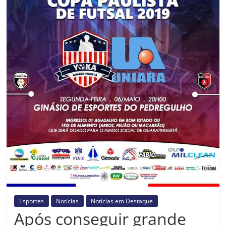
Prefeitura
Estância
Turística
Guaratinguetá
Esportes
Notícias
Notícias em Destaque
Após conseguir grande