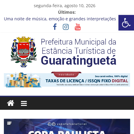
Pular
segunda-feira, agosto 10, 2026
para
Últimos:
Barra de Ferramentas Aberta
o
Uma noite de música, emoção e grandes interpretações
conteúdo
espera por você
Pequenos Guardiões contra a Dengue
Cronograma Limpeza em Ação – 10 a 14 de agosto
Seus dados estão atualizados?
SAEG avança no Programa de Redução de Perdas da cidade
Prefeitura
Estância
Turística
Guaratinguetá