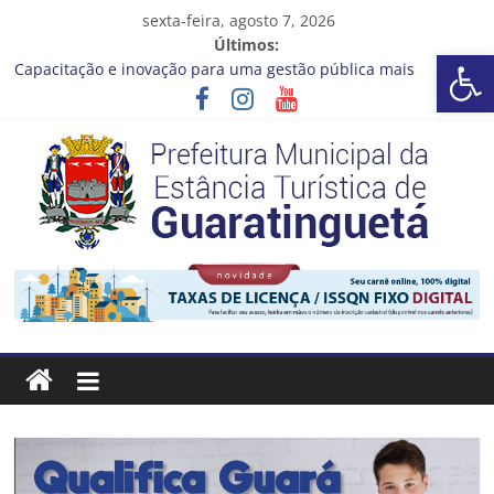
Pular
sexta-feira, agosto 7, 2026
para
Últimos:
Barra de Ferramentas Aberta
o
Capacitação e inovação para uma gestão pública mais
conteúdo
eficiente!
Seu próximo emprego pode estar mais perto do que você
imagina
Novo curso no Qualifica Guará
Prefeitura de Guaratinguetá divulga novo cronograma dos
editais da PNAB
Guaratinguetá realizará ação de vacinação contra a Febre
Prefeitura
Amarela na região da Rocinha
Estância
Turística
Guaratinguetá