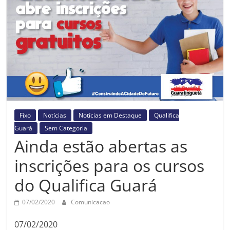
Prefeitura
Estância
Turística
Guaratinguetá
Fixo
Notícias
Notícias em Destaque
Qualifica
Guará
Sem Categoria
Ainda estão abertas as
inscrições para os cursos
do Qualifica Guará
07/02/2020
Comunicacao
07/02/2020