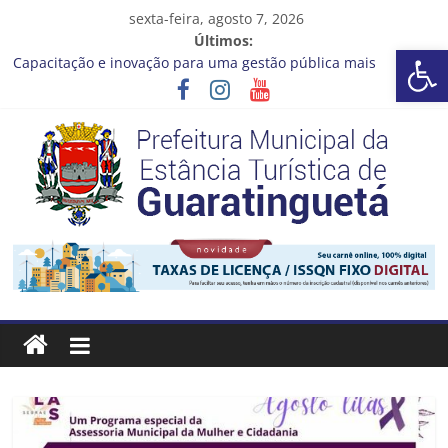
Pular
sexta-feira, agosto 7, 2026
para
Últimos:
Barra de Ferramentas Aberta
o
Capacitação e inovação para uma gestão pública mais
conteúdo
eficiente!
Seu próximo emprego pode estar mais perto do que você
imagina
Novo curso no Qualifica Guará
Prefeitura de Guaratinguetá divulga novo cronograma dos
editais da PNAB
Guaratinguetá realizará ação de vacinação contra a Febre
Prefeitura
Amarela na região da Rocinha
Estância
Turística
Guaratinguetá