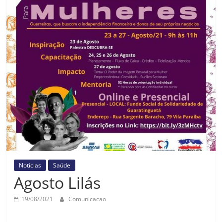
Prefeitura
Estância
Turística
Guaratinguetá
Notícias
Saúde
Agosto Lilás
19/08/2021
Comunicacao