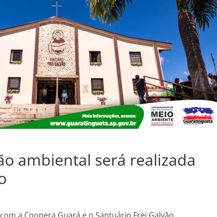
ão ambiental será realizada
o
 com a Coopera Guará e o Santuário Frei Galvão,