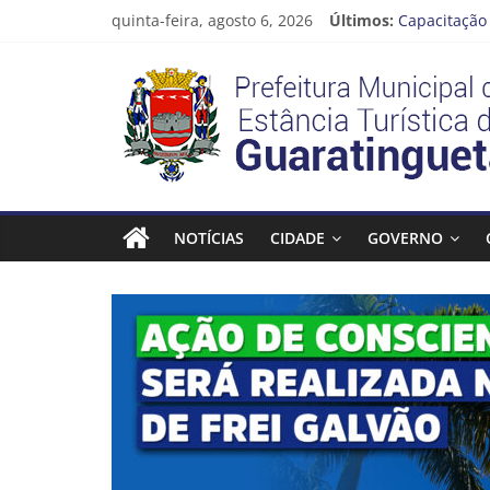
Pular
quinta-feira, agosto 6, 2026
Últimos:
Capacitação 
para
Seu próximo
o
Prefeitura
Novo curso 
conteúdo
Prefeitura 
Guaratinguet
Estância
Turística
NOTÍCIAS
CIDADE
GOVERNO
Guaratinguetá
Prefeitura
Estância
Turística
Guaratinguetá