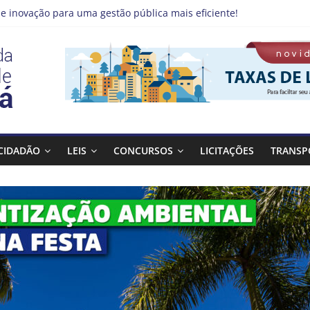
e inovação para uma gestão pública mais eficiente!
 emprego pode estar mais perto do que você imagina
no Qualifica Guará
de Guaratinguetá divulga novo cronograma dos editais da PNAB
á realizará ação de vacinação contra a Febre Amarela na região d
CIDADÃO
LEIS
CONCURSOS
LICITAÇÕES
TRANSP