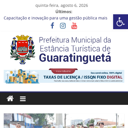
Pular
quinta-feira, agosto 6, 2026
para
Últimos:
Barra de Ferramentas Aberta
o
Capacitação e inovação para uma gestão pública mais
conteúdo
eficiente!
Seu próximo emprego pode estar mais perto do que você
imagina
Novo curso no Qualifica Guará
Prefeitura de Guaratinguetá divulga novo cronograma dos
editais da PNAB
Guaratinguetá realizará ação de vacinação contra a Febre
Prefeitura
Amarela na região da Rocinha
Estância
Turística
Guaratinguetá