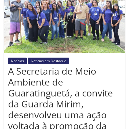
Prefeitura
Estância
Turística
Guaratinguetá
Notícias
Notícias em Destaque
A Secretaria de Meio
Ambiente de
Guaratinguetá, a convite
da Guarda Mirim,
desenvolveu uma ação
voltada à promoção da