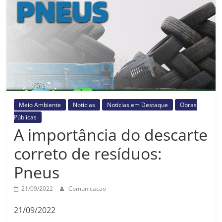
Prefeitura
Estância
Turística
Guaratinguetá
Meio Ambiente
Notícias
Notícias em Destaque
Obras
Públicas
A importância do descarte
correto de resíduos:
Pneus
21/09/2022
Comunicacao
21/09/2022