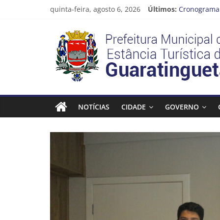
Pular
quinta-feira, agosto 6, 2026
Últimos:
Cronograma 
para
Prefeitura d
o
Prefeitura
Vem conferir
conteúdo
CRONOGRAMA
Guaratingue
Estância
Turística
NOTÍCIAS
CIDADE
GOVERNO
Guaratinguetá
Prefeitura
Estância
Turística
Guaratinguetá