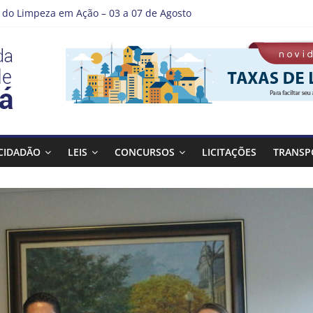
do Limpeza em Ação – 03 a 07 de Agosto
e Guaratinguetá entrega revitalização da Praça Coelho Neto
 como nossos alunos estão ainda mais lindos!
 DE LAVAGEM E LIMPEZA DOS RESERVATÓRIOS
tá se destaca em competições esportivas da região
CIDADÃO
LEIS
CONCURSOS
LICITAÇÕES
TRANSP