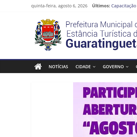
Pular
quinta-feira, agosto 6, 2026
Últimos:
Capacitação 
para
Seu próximo
o
Prefeitura
Novo curso 
conteúdo
Prefeitura 
Guaratinguet
Estância
Turística
NOTÍCIAS
CIDADE
GOVERNO
Guaratinguetá
Prefeitura
Estância
Turística
Guaratinguetá