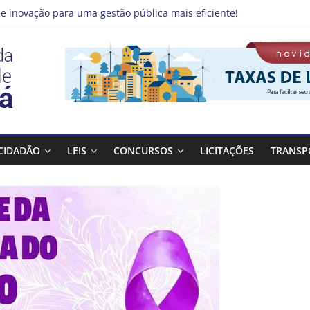
e inovação para uma gestão pública mais eficiente!
 emprego pode estar mais perto do que você imagina
no Qualifica Guará
de Guaratinguetá divulga novo cronograma dos editais da PNAB
á realizará ação de vacinação contra a Febre Amarela na região d
CIDADÃO
LEIS
CONCURSOS
LICITAÇÕES
TRANSP