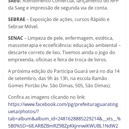
SAEG:
Atendimento Comercial, lançamento do APP
da Saeg e impressão de segunda via de conta.
SEBRAE
– Exposição de ações, cursos Rápido e
Sebrae Móvel.
SENAC
– Limpeza de pele, enfermagem, estética,
massoterapia e ecoeficiência: educação ambiental –
descarte correto de lixo. Tivemos ainda o Jogo do
empreenda, oficinas e feira de troca de livros.
A próxima edição do Participa Guará será no dia 14
de setembro, das 9h às 13h, na escola Ramão
Gomes Portão (Av. São Dimas, 505, São Dimas).
Confira as imagens clicando no link:
https://www.facebook.com/pg/prefeituraguarating
ueta/photos/?
tab=album&album_id=2481628885229214&__xts__%
5B0%5D=68.ARBZBmRZ9BZpKkjnnwiKWUBL1NdW2