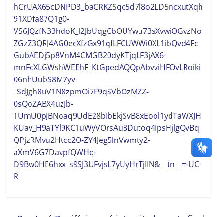
hCrUAX65cDNPD3_baCRKZSqc5d7l8o2LD5ncxutXqh
91XDfa87Q1g0-
VS6JQzfN33hdoK_l2JbUqgCbOUYwu73sXvwiOGvzNo
ZGzZ3QRJ4AG0ecXfzGx91qfLFCUWWi0XL1ibQvd4Fc
GubAEDj5p8VnM4CMGB20dyKTjqLF3jAX6-
mnFcXLGWshWEEhF_KtGpedAQQpAbvviHFOvLRoiki
06nhUubS8M7yv-
_SdJgh8uV1N8zpmOi7F9qSVbOzMZZ-
0sQoZABX4uzJb-
1UmU0pJBNoaq9UdE28bIbEkjSvB8xEool1ydTaWXJH
KUav_H9aTYl9KC1uWyVOrsAu8Dutoq4IpsHjlgQvBq
QPjzRMvu2Htcc2O-ZY4Jeg5lnVwmty2-
aXmV6G7DavpfQWHq-
D9Bw0HE6hxx_s9SJ3UFvjsL7yUyHrTjIIN&__tn__=-UC-
R