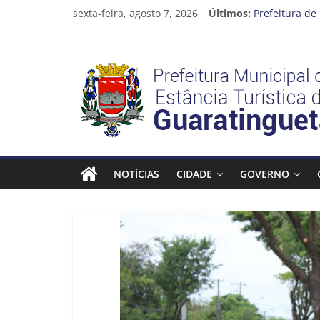
Pular
sexta-feira, agosto 7, 2026
Últimos:
Prefeitura de
para
Atenção, moto
o
Cinema Ponto
conteúdo
Neste sábado 
Prefeitura
A Operação Ca
Estância
Turística
NOTÍCIAS
CIDADE
GOVERNO
Guaratinguetá
Prefeitura
Estância
Turística
Guaratinguetá