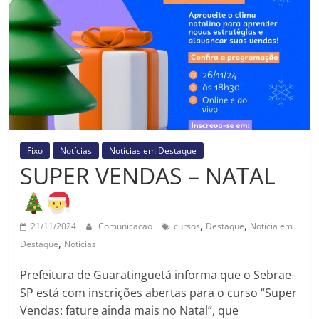
Prefeitura
Estância
Turística
Guaratinguetá
Fixo
Notícias
Notícias em Destaque
SUPER VENDAS – NATAL
,
,
21/11/2024
Comunicacao
cursos
Destaque
Notícia em
,
Destaque
Notícias
Prefeitura de Guaratinguetá informa que o Sebrae-
SP está com inscrições abertas para o curso “Super
Vendas: fature ainda mais no Natal”, que