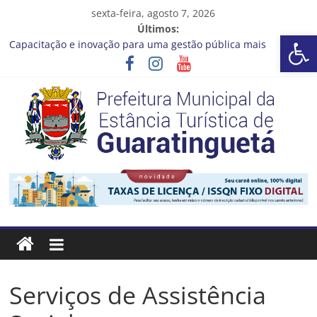
Pular
sexta-feira, agosto 7, 2026
para
Últimos:
Barra de Ferramentas Aberta
o
Capacitação e inovação para uma gestão pública mais
conteúdo
eficiente!
Seu próximo emprego pode estar mais perto do que você
imagina
Novo curso no Qualifica Guará
Prefeitura de Guaratinguetá divulga novo cronograma dos
editais da PNAB
Guaratinguetá realizará ação de vacinação contra a Febre
Prefeitura
Amarela na região da Rocinha
Estância
Turística
Guaratinguetá
Serviços de Assistência