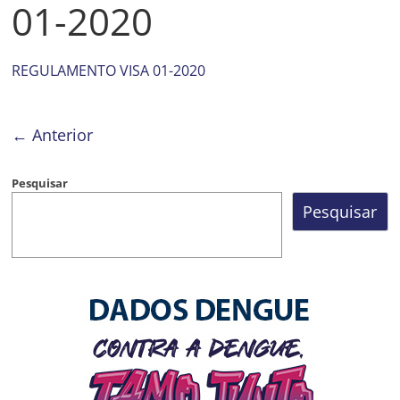
01-2020
Prefeitura
Estância
Turística
REGULAMENTO VISA 01-2020
Guaratinguetá
← Anterior
Pesquisar
Pesquisar