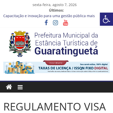
Pular
sexta-feira, agosto 7, 2026
para
Últimos:
Barra de Ferramentas Aberta
o
Capacitação e inovação para uma gestão pública mais
conteúdo
eficiente!
Seu próximo emprego pode estar mais perto do que você
imagina
Novo curso no Qualifica Guará
Prefeitura de Guaratinguetá divulga novo cronograma dos
editais da PNAB
Guaratinguetá realizará ação de vacinação contra a Febre
Prefeitura
Amarela na região da Rocinha
Estância
Turística
Guaratinguetá
REGULAMENTO VISA