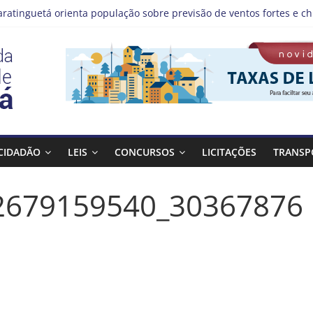
aratinguetá orienta população sobre previsão de ventos fortes e ch
tas!
IS | Programação de Agosto
), a Prefeitura de Guaratinguetá realiza mais uma edição do pro
Bagulho atenderá o seguinte bairro neste sábado, (08)
CIDADÃO
LEIS
CONCURSOS
LICITAÇÕES
TRANSP
2679159540_30367876