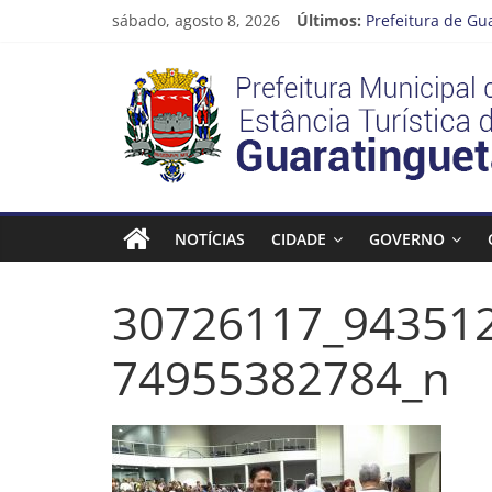
Pular
sábado, agosto 8, 2026
Últimos:
Prefeitura de Gu
para
Atenção, motoris
o
Prefeitura
Cinema Pontos M
conteúdo
Neste sábado (08
A Operação Cata 
Estância
Turística
NOTÍCIAS
CIDADE
GOVERNO
Guaratinguetá
30726117_94351
Prefeitura
Estância
74955382784_n
Turística
Guaratinguetá