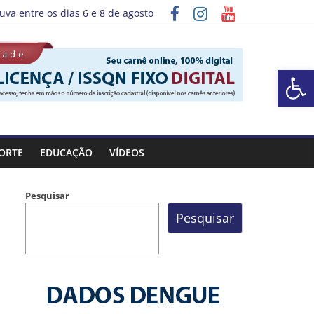
uva entre os dias 6 e 8 de agosto
grama “Sábado Saúde”
Barra de Ferramentas Aberta
ORTE
EDUCAÇÃO
VÍDEOS
Pesquisar
Pesquisar