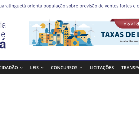
uaratinguetá orienta população sobre previsão de ventos fortes e c
stas!
MIS | Programação de Agosto
08), a Prefeitura de Guaratinguetá realiza mais uma edição do pr
 Bagulho atenderá o seguinte bairro neste sábado, (08)
CIDADÃO
LEIS
CONCURSOS
LICITAÇÕES
TRANSP