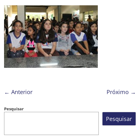
Prefeitura
Estância
Turística
Guaratinguetá
← Anterior
Próximo →
Pesquisar
Pesquisar