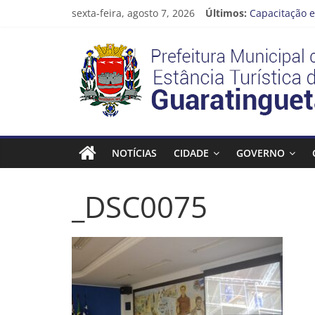
Pular
sexta-feira, agosto 7, 2026
Últimos:
Capacitação e
para
Seu próximo 
o
Prefeitura
Novo curso no
conteúdo
Prefeitura de
Guaratinguetá
Estância
Turística
NOTÍCIAS
CIDADE
GOVERNO
Guaratinguetá
_DSC0075
Prefeitura
Estância
Turística
Guaratinguetá