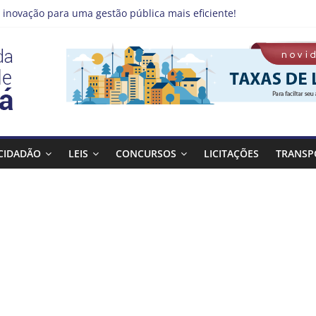
 inovação para uma gestão pública mais eficiente!
emprego pode estar mais perto do que você imagina
 Qualifica Guará
 Guaratinguetá divulga novo cronograma dos editais da PNAB
 realizará ação de vacinação contra a Febre Amarela na região da
CIDADÃO
LEIS
CONCURSOS
LICITAÇÕES
TRANSP