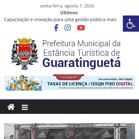
Pular
sexta-feira, agosto 7, 2026
para
Últimos:
Guaratinguetá realizará ação de vacinação contra a Febre
Ba
o
Amarela na região da Rocinha
conteúdo
Capacitação e inovação para uma gestão pública mais
eficiente!
Seu próximo emprego pode estar mais perto do que você
imagina
Novo curso no Qualifica Guará
Prefeitura de Guaratinguetá divulga novo cronograma dos
editais da PNAB
Prefeitura
Estância
Turística
Guaratinguetá