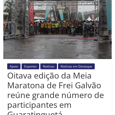
Prefeitura
Estância
Turística
Guaratinguetá
Apoio
Esportes
Notícias
Notícias em Destaque
Oitava edição da Meia
Maratona de Frei Galvão
reúne grande número de
participantes em
Guaratinguetá