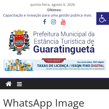
Pular
quinta-feira, agosto 6, 2026
para
Últimos:
Guaratinguetá realizará ação de vacinação contra a Febre
Barra de Ferramentas Aberta
o
Amarela na região da Rocinha
conteúdo
Capacitação e inovação para uma gestão pública mais
eficiente!
Seu próximo emprego pode estar mais perto do que você
imagina
Novo curso no Qualifica Guará
Prefeitura de Guaratinguetá divulga novo cronograma dos
editais da PNAB
Prefeitura
Estância
Turística
Guaratinguetá
WhatsApp Image