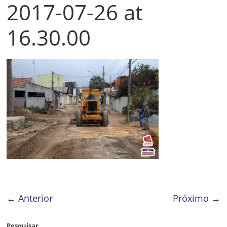
2017-07-26 at
Prefeitura
Estância
16.30.00
Turística
Guaratinguetá
← Anterior
Próximo →
Pesquisar