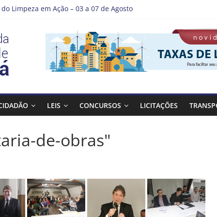
do Limpeza em Ação – 03 a 07 de Agosto
e Guaratinguetá entrega revitalização da Praça Coelho Neto
 como nossos alunos estão ainda mais lindos!
 DE LAVAGEM E LIMPEZA DOS RESERVATÓRIOS
tá se destaca em competições esportivas da região
CIDADÃO
LEIS
CONCURSOS
LICITAÇÕES
TRANSP
aria-de-obras"