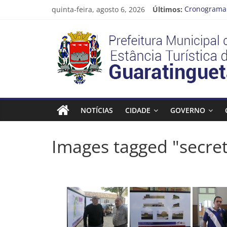
Pular
quinta-feira, agosto 6, 2026
Últimos:
Cronograma 
para
Prefeitura d
o
Prefeitura
Vem conferir
conteúdo
CRONOGRAMA
Guaratingue
Estância
Turística
NOTÍCIAS
CIDADE
GOVERNO
Guaratinguetá
Images tagged "secret
Prefeitura
Estância
Turística
Guaratinguetá