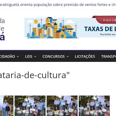
aratinguetá orienta população sobre previsão de ventos fortes e ch
tas!
IS | Programação de Agosto
), a Prefeitura de Guaratinguetá realiza mais uma edição do pro
Bagulho atenderá o seguinte bairro neste sábado, (08)
CIDADÃO
LEIS
CONCURSOS
LICITAÇÕES
TRANSP
taria-de-cultura"