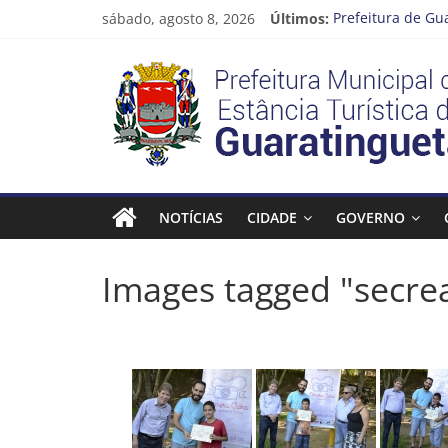
Pular
sábado, agosto 8, 2026
Últimos:
Prefeitura de Gu
para
Atenção, motoris
o
Prefeitura
Cinema Pontos M
conteúdo
Neste sábado (08
A Operação Cata 
Estância
Turística
NOTÍCIAS
CIDADE
GOVERNO
Guaratinguetá
Images tagged "secrea
Prefeitura
Estância
Turística
Guaratinguetá