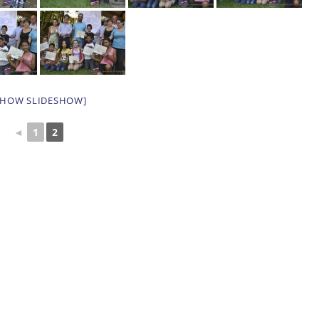
SHOW SLIDESHOW]
◄
1
2