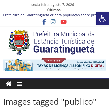
Pular
sexta-feira, agosto 7, 2026
para
Últimos:
Ba
o
Prefeitura de Guaratinguetá orienta população sobre previsão
conteúdo
de ventos fortes e chuva entre os dias 6 e 8 de agosto
Atenção, motoristas!
Cinema Pontos MIS | Programação de Agosto
Neste sábado (08), a Prefeitura de Guaratinguetá realiza mais
uma edição do programa “Sábado Saúde”
A Operação Cata Bagulho atenderá o seguinte bairro neste
sábado, (08)
Prefeitura
Estância
Turística
Guaratinguetá
Images tagged "publico"