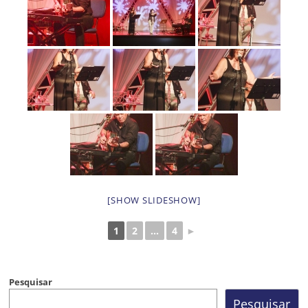
[SHOW SLIDESHOW]
1
2
...
4
►
Pesquisar
Pesquisar