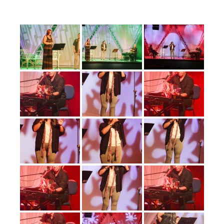
Prefeitura
Estância
Turística
Guaratinguetá