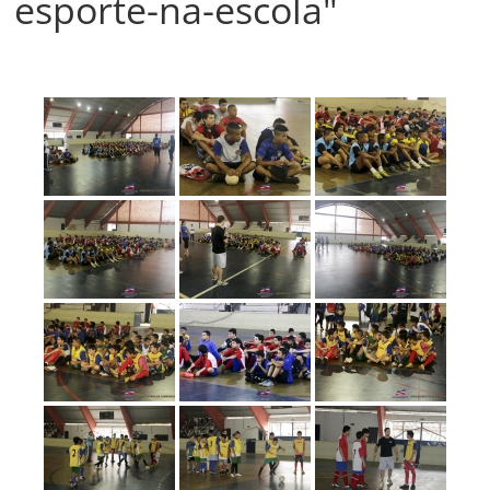
esporte-na-escola"
Prefeitura
Estância
Turística
Guaratinguetá