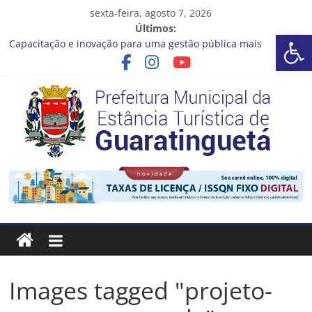
Pular
sexta-feira, agosto 7, 2026
para
Últimos:
Ba
o
Capacitação e inovação para uma gestão pública mais
conteúdo
eficiente!
Seu próximo emprego pode estar mais perto do que você
imagina
Novo curso no Qualifica Guará
Prefeitura de Guaratinguetá divulga novo cronograma dos
editais da PNAB
Guaratinguetá realizará ação de vacinação contra a Febre
Prefeitura
Amarela na região da Rocinha
Estância
Turística
Guaratinguetá
Images tagged "projeto-