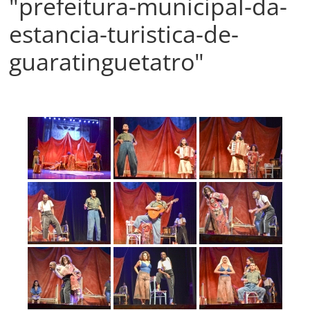
"prefeitura-municipal-da-
Prefeitura
Estância
estancia-turistica-de-
Turística
guaratinguetatro"
Guaratinguetá