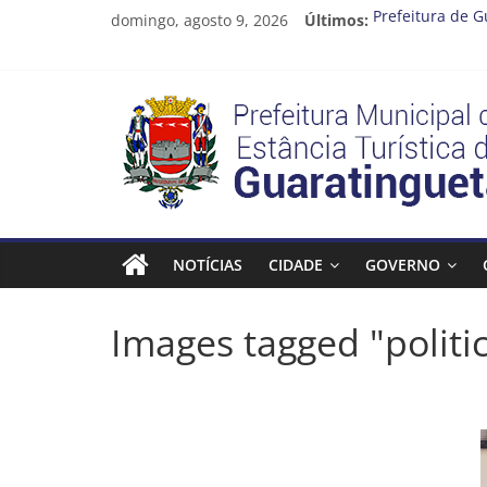
Pular
domingo, agosto 9, 2026
Últimos:
Prefeitura de G
para
Atenção, motori
o
Cinema Pontos 
conteúdo
Neste sábado (
Prefeitura
A Operação Cata
Estância
Turística
NOTÍCIAS
CIDADE
GOVERNO
Guaratinguetá
Images tagged "politi
Prefeitura
Estância
Turística
Guaratinguetá