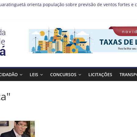
uaratinguetá orienta população sobre previsão de ventos fortes e c
stas!
MIS | Programação de Agosto
08), a Prefeitura de Guaratinguetá realiza mais uma edição do pr
 Bagulho atenderá o seguinte bairro neste sábado, (08)
CIDADÃO
LEIS
CONCURSOS
LICITAÇÕES
TRANSP
ca"