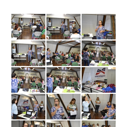
Prefeitura
Estância
Turística
Guaratinguetá