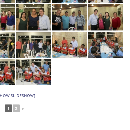
SHOW SLIDESHOW]
1
2
►