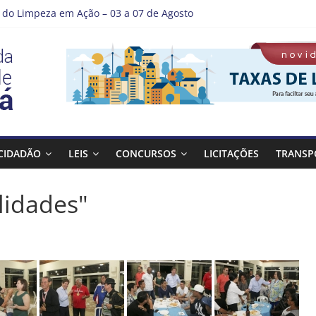
do Limpeza em Ação – 03 a 07 de Agosto
e Guaratinguetá entrega revitalização da Praça Coelho Neto
 como nossos alunos estão ainda mais lindos!
 DE LAVAGEM E LIMPEZA DOS RESERVATÓRIOS
tá se destaca em competições esportivas da região
CIDADÃO
LEIS
CONCURSOS
LICITAÇÕES
TRANSP
lidades"