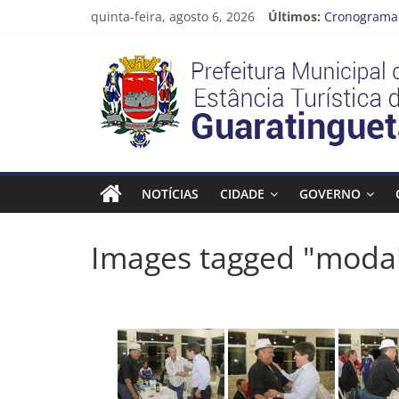
Pular
quinta-feira, agosto 6, 2026
Últimos:
Cronograma 
para
Prefeitura d
o
Prefeitura
Vem conferir
conteúdo
CRONOGRAMA
Guaratingue
Estância
Turística
NOTÍCIAS
CIDADE
GOVERNO
Guaratinguetá
Images tagged "moda
Prefeitura
Estância
Turística
Guaratinguetá