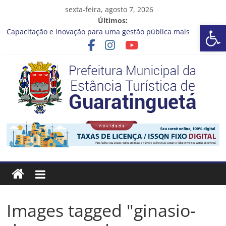
Pular
sexta-feira, agosto 7, 2026
para
Últimos:
Ba
o
Capacitação e inovação para uma gestão pública mais
conteúdo
eficiente!
Seu próximo emprego pode estar mais perto do que você
imagina
Novo curso no Qualifica Guará
Prefeitura de Guaratinguetá divulga novo cronograma dos
editais da PNAB
Guaratinguetá realizará ação de vacinação contra a Febre
Prefeitura
Amarela na região da Rocinha
Estância
Turística
Guaratinguetá
Images tagged "ginasio-