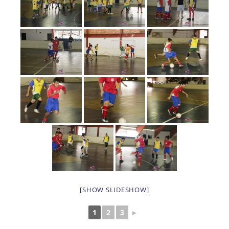
[SHOW SLIDESHOW]
1
2
3
►