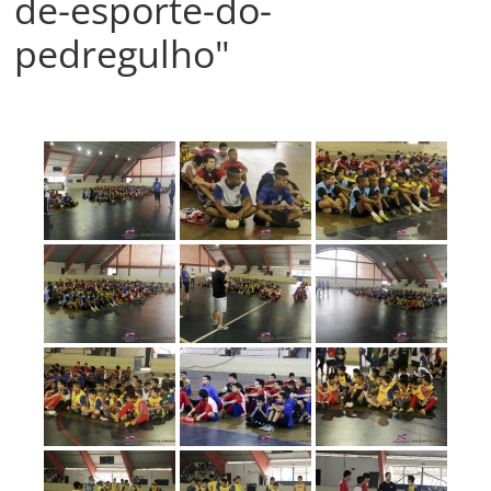
de-esporte-do-
Prefeitura
Estância
pedregulho"
Turística
Guaratinguetá