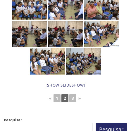
[SHOW SLIDESHOW]
◄
1
2
3
►
Pesquisar
Pesquisar