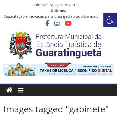
Pular
quinta-feira, agosto 6, 2026
para
Últimos:
Ba
o
Capacitação e inovação para uma gestão pública mais
conteúdo
eficiente!
Seu próximo emprego pode estar mais perto do que você
imagina
Novo curso no Qualifica Guará
Prefeitura de Guaratinguetá divulga novo cronograma dos
editais da PNAB
Guaratinguetá realizará ação de vacinação contra a Febre
Prefeitura
Amarela na região da Rocinha
Estância
Turística
Guaratinguetá
Images tagged "gabinete"