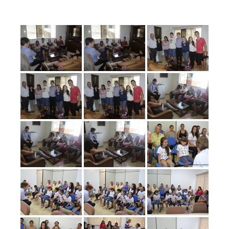
Prefeitura
Estância
Turística
Guaratinguetá