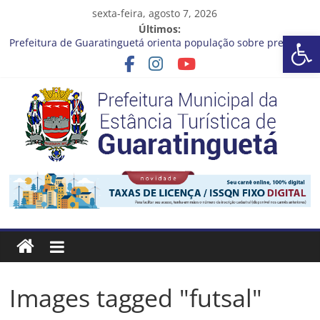
Pular
sexta-feira, agosto 7, 2026
para
Últimos:
Ba
o
Prefeitura de Guaratinguetá orienta população sobre previsão
conteúdo
de ventos fortes e chuva entre os dias 6 e 8 de agosto
Atenção, motoristas!
Cinema Pontos MIS | Programação de Agosto
Neste sábado (08), a Prefeitura de Guaratinguetá realiza mais
uma edição do programa “Sábado Saúde”
A Operação Cata Bagulho atenderá o seguinte bairro neste
sábado, (08)
Prefeitura
Estância
Turística
Guaratinguetá
Images tagged "futsal"