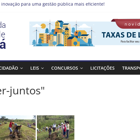
 inovação para uma gestão pública mais eficiente!
emprego pode estar mais perto do que você imagina
 Qualifica Guará
 Guaratinguetá divulga novo cronograma dos editais da PNAB
 realizará ação de vacinação contra a Febre Amarela na região da
CIDADÃO
LEIS
CONCURSOS
LICITAÇÕES
TRANSP
r-juntos"