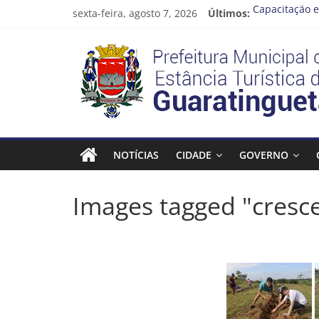
Pular
sexta-feira, agosto 7, 2026
Últimos:
Capacitação e
para
Seu próximo 
o
Prefeitura
Novo curso no
conteúdo
Prefeitura de
Guaratinguetá
Estância
Turística
NOTÍCIAS
CIDADE
GOVERNO
Guaratinguetá
Images tagged "cresce
Prefeitura
Estância
Turística
Guaratinguetá