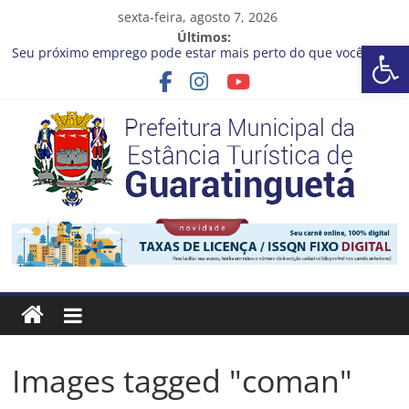
Pular
sexta-feira, agosto 7, 2026
para
Últimos:
Ba
o
Seu próximo emprego pode estar mais perto do que você
conteúdo
imagina
Cinema Pontos MIS | Programação de Agosto
Neste sábado (08), a Prefeitura de Guaratinguetá realiza mais
uma edição do programa “Sábado Saúde”
A Operação Cata Bagulho atenderá o seguinte bairro neste
sábado, (08)
Prefeitura de Guaratinguetá orienta população sobre previsão
Prefeitura
de ventos fortes e chuva entre os dias 6 e 8 de agosto
Estância
Turística
Guaratinguetá
Images tagged "coman"