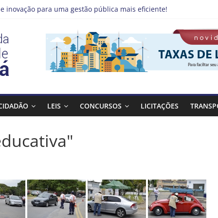
e inovação para uma gestão pública mais eficiente!
 emprego pode estar mais perto do que você imagina
no Qualifica Guará
de Guaratinguetá divulga novo cronograma dos editais da PNAB
á realizará ação de vacinação contra a Febre Amarela na região d
CIDADÃO
LEIS
CONCURSOS
LICITAÇÕES
TRANSP
educativa"