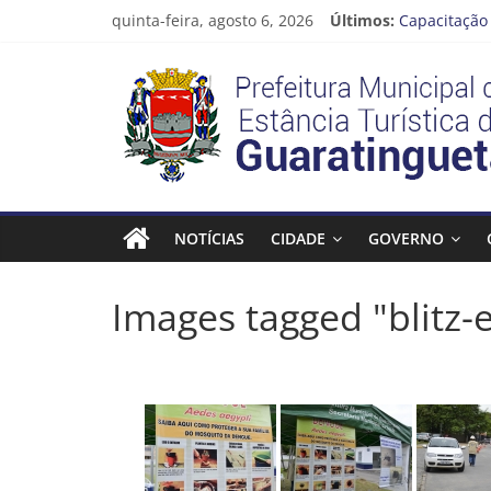
Pular
quinta-feira, agosto 6, 2026
Últimos:
Capacitação 
para
Seu próximo
o
Prefeitura
Novo curso 
conteúdo
Prefeitura 
Guaratinguet
Estância
Turística
NOTÍCIAS
CIDADE
GOVERNO
Guaratinguetá
Images tagged "blitz-
Prefeitura
Estância
Turística
Guaratinguetá