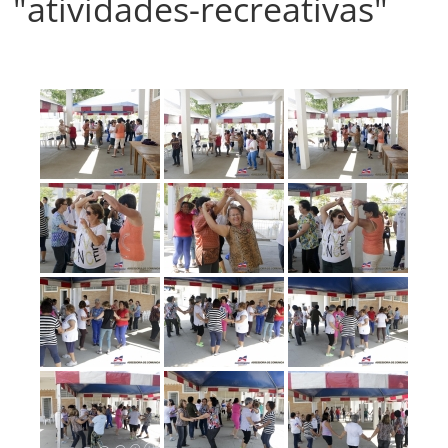
"atividades-recreativas"
Prefeitura
Estância
Turística
Guaratinguetá