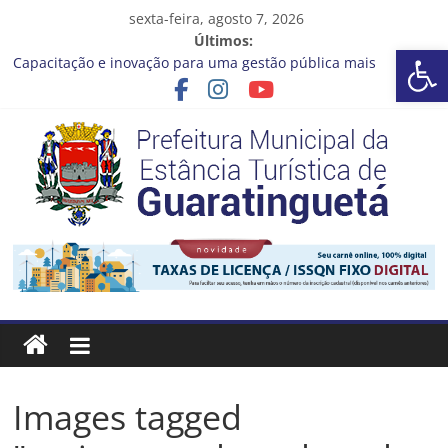
Pular
sexta-feira, agosto 7, 2026
para
Últimos:
Ba
o
Capacitação e inovação para uma gestão pública mais
conteúdo
eficiente!
Seu próximo emprego pode estar mais perto do que você
imagina
Novo curso no Qualifica Guará
Prefeitura de Guaratinguetá divulga novo cronograma dos
editais da PNAB
Guaratinguetá realizará ação de vacinação contra a Febre
Prefeitura
Amarela na região da Rocinha
Estância
Turística
Guaratinguetá
Images tagged