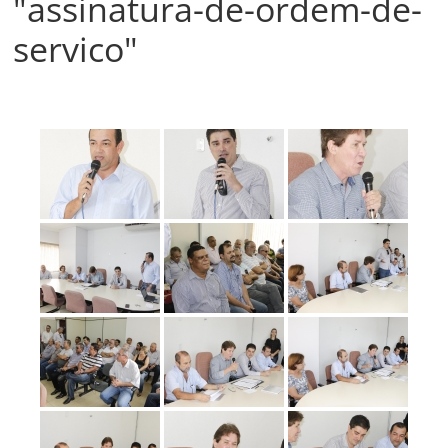
"assinatura-de-ordem-de-
Prefeitura
Estância
servico"
Turística
Guaratinguetá