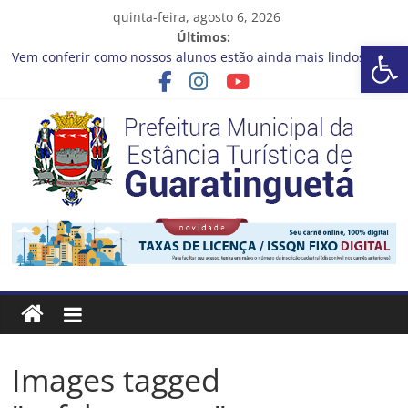
Pular
quinta-feira, agosto 6, 2026
para
Últimos:
Ba
o
Vem conferir como nossos alunos estão ainda mais lindos!
conteúdo
Guaratinguetá realizará ação de vacinação contra a Febre
Amarela na região da Rocinha
Capacitação e inovação para uma gestão pública mais
eficiente!
NOVO CURSO no Qualifica Guará 2026!
Prefeitura de Guaratinguetá entrega revitalização da Praça
Coelho Neto
Prefeitura
Estância
Turística
Guaratinguetá
Images tagged