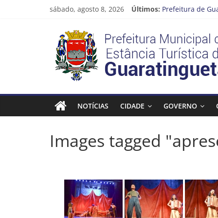
Pular
sábado, agosto 8, 2026
Últimos:
Prefeitura de Gu
para
Atenção, motoris
o
Prefeitura
Cinema Pontos M
conteúdo
Neste sábado (08
A Operação Cata 
Estância
Turística
NOTÍCIAS
CIDADE
GOVERNO
Guaratinguetá
Images tagged "apres
Prefeitura
Estância
Turística
Guaratinguetá