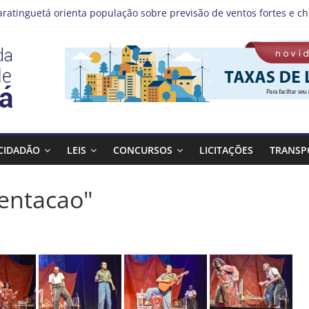
aratinguetá orienta população sobre previsão de ventos fortes e ch
tas!
IS | Programação de Agosto
), a Prefeitura de Guaratinguetá realiza mais uma edição do pro
Bagulho atenderá o seguinte bairro neste sábado, (08)
CIDADÃO
LEIS
CONCURSOS
LICITAÇÕES
TRANSP
entacao"