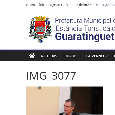
Pular
quinta-feira, agosto 6, 2026
Últimos:
Cronograma 
para
Prefeitura d
o
Prefeitura
Vem conferir
conteúdo
CRONOGRAMA
Guaratingue
Estância
Turística
NOTÍCIAS
CIDADE
GOVERNO
Guaratinguetá
IMG_3077
Prefeitura
Estância
Turística
Guaratinguetá