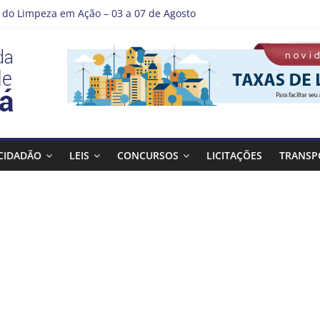
do Limpeza em Ação – 03 a 07 de Agosto
e Guaratinguetá entrega revitalização da Praça Coelho Neto
 como nossos alunos estão ainda mais lindos!
 DE LAVAGEM E LIMPEZA DOS RESERVATÓRIOS
tá se destaca em competições esportivas da região
CIDADÃO
LEIS
CONCURSOS
LICITAÇÕES
TRANSP