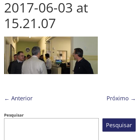
2017-06-03 at
Prefeitura
Estância
15.21.07
Turística
Guaratinguetá
← Anterior
Próximo →
Pesquisar
Pesquisar