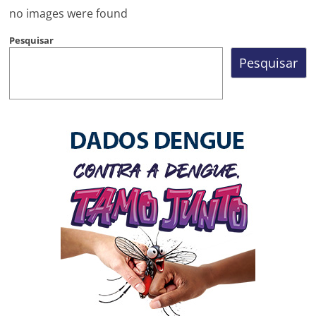
Prefeitura
no images were found
Estância
Turística
Pesquisar
Guaratinguetá
Pesquisar