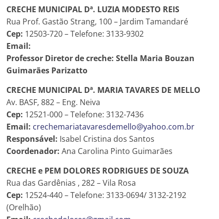
Prefeitura
CRECHE MUNICIPAL Dª. LUZIA MODESTO REIS
Estância
Rua Prof. Gastão Strang, 100 – Jardim Tamandaré
Turística
Cep:
12503-720 – Telefone: 3133-9302
Guaratinguetá
Email:
Professor Diretor de creche: Stella Maria Bouzan
Guimarães Parizatto
CRECHE MUNICIPAL Dª. MARIA TAVARES DE MELLO
Av. BASF, 882 – Eng. Neiva
Cep:
12521-000 – Telefone: 3132-7436
Email:
crechemariatavaresdemello@yahoo.com.br
Responsável:
Isabel Cristina dos Santos
Coordenador:
Ana Carolina Pinto Guimarães
CRECHE e PEM DOLORES RODRIGUES DE SOUZA
Rua das Gardênias , 282 – Vila Rosa
Cep:
12524-440 – Telefone: 3133-0694/ 3132-2192
(Orelhão)